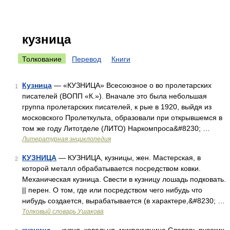
кузница
Толкование
Перевод
Книги
Кузница
— «КУЗНИЦА» Всесоюзное о во пролетарских
1
писателей (ВОПП «К.»). Вначале это была небольшая
группа пролетарских писателей, к рые в 1920, выйдя из
московского Пролеткульта, образовали при открывшемся в
том же году Литотделе (ЛИТО) Наркомпроса&#8230; …
Литературная энциклопедия
КУЗНИЦА
— КУЗНИЦА, кузницы, жен. Мастерская, в
2
которой металл обрабатывается посредством ковки.
Механическая кузница. Свести в кузницу лошадь подковать.
|| перен. О том, где или посредством чего нибудь что
нибудь создается, вырабатывается (в характере,&#8230; …
Толковый словарь Ушакова