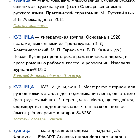
кузница
— кузня, ковальня, микрокузница Словарь русских
3
синонимов. кузница кузня (разг.) Словарь синонимов
русского языка. Практический справочник. М.: Русский язык.
З. Е. Александрова. 2011 …
Словарь синонимов
КУЗНИЦА
— литературная группа. Основана в 1920
4
поэтами, вышедшими из Пролеткульта (В. Д.
Александровский, М. П. Герасимов, В. В. Казин и др.).
Поэзия Кузницы пролетарская романтическая лирика; в
прозе романы о рабочем классе, о революции. Издавала
журналы&#8230; …
Большой Энциклопедический словарь
КУЗНИЦА
— КУЗНИЦА, ы, жен. 1. Мастерская с горном для
5
ручной ковки металла, для подковывания лошадей, а также
(разг.) кузнечный цех. 2. перен., чего. Место, где создаётся,
формируется, подготавливается что н. важное, ценное
(высок.). Университетк. кадров.&#8230; …
Толковый словарь Ожегова
кузница
— – мастерская или фирма – владелец а/м
6
Формула 1. EdwART. Словарь автомобильного жаргона,