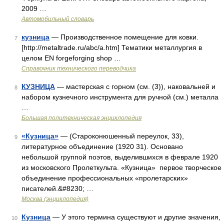
2009 …
Автомобильный словарь
кузница
— Производственное помещение для ковки.
7
[http://metaltrade.ru/abc/a.htm] Тематики металлургия в
целом EN forgeforging shop …
Справочник технического переводчика
КУЗНИЦА
— мастерская с горном (см. (3)), наковальней и
8
набором кузнечного инструмента для ручной (см.) металла
…
Большая политехническая энциклопедия
«Кузница»
— (Староконюшенный переулок, 33),
9
литературное объединение (1920 31). Основано
небольшой группой поэтов, выделившихся в феврале 1920
из московского Пролеткульта. «Кузница» первое творческое
объединение профессиональных «пролетарских»
писателей.&#8230; …
Москва (энциклопедия)
Кузница
— У этого термина существуют и другие значения,
10