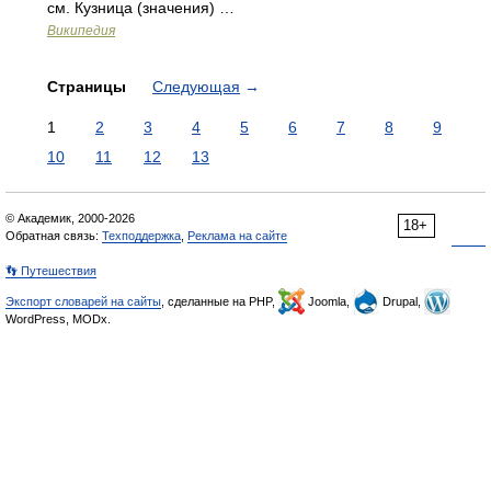
см. Кузница (значения) …
Википедия
Страницы
Следующая
→
1
2
3
4
5
6
7
8
9
10
11
12
13
© Академик, 2000-2026
18+
Обратная связь:
Техподдержка
,
Реклама на сайте
👣 Путешествия
Экспорт словарей на сайты
, сделанные на PHP,
Joomla,
Drupal,
WordPress, MODx.